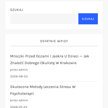
g
SZUKAJ
a
SZUKAJ
c
j
OSTATNIE WPISY
a
Mroczki Przed Oczami I Jaskra U Dzieci — Jak
Znaleźć Dobrego Okulistę W Krakowie
w
przez admin
p
2026-08-03
i
Skuteczne Metody Leczenia Stresu W
Psychoterapii
s
przez admin
2026-07-23