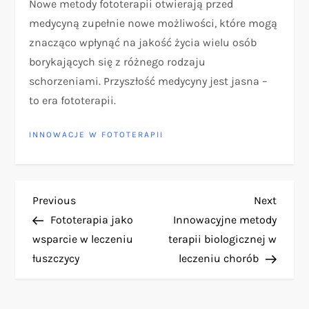
Nowe metody fototerapii otwierają przed
medycyną zupełnie nowe możliwości, które mogą
znacząco wpłynąć na jakość życia wielu osób
borykających się z różnego rodzaju
schorzeniami. Przyszłość medycyny jest jasna –
to era fototerapii.
INNOWACJE W FOTOTERAPII
N
Previous
Next
Previous
Next
Post
Post
Fototerapia jako
Innowacyjne metody
a
wsparcie w leczeniu
terapii biologicznej w
łuszczycy
leczeniu chorób
w
i