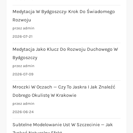
u
Medytacja W Bydgoszczy: Krok Do Świadomego
Rozwoju
przez admin
2026-07-21
Medytacja Jako Klucz Do Rozwoju Duchowego W
Bydgoszczy
przez admin
2026-07-09
Mroczki W Oczach — Czy To Jaskra I Jak Znaleźć
Dobrego Okulistę W Krakowie
przez admin
2026-06-24
Subtelne Modelowanie Ust W Szczecinie — Jak
Zyskać Naturalny Efekt