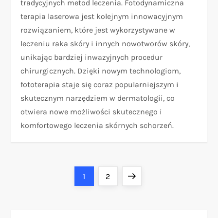
tradycyjnych metod leczenia. Fotodynamiczna
terapia laserowa jest kolejnym innowacyjnym
rozwiązaniem, które jest wykorzystywane w
leczeniu raka skóry i innych nowotworów skóry,
unikając bardziej inwazyjnych procedur
chirurgicznych. Dzięki nowym technologiom,
fototerapia staje się coraz popularniejszym i
skutecznym narzędziem w dermatologii, co
otwiera nowe możliwości skutecznego i
komfortowego leczenia skórnych schorzeń.
S
Page
Page
Next
1
2
t
page