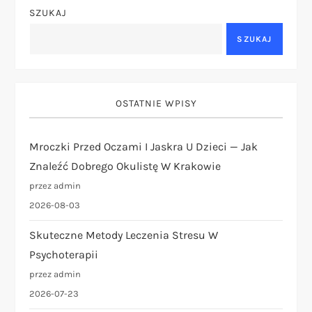
r
SZUKAJ
o
SZUKAJ
n
i
OSTATNIE WPISY
c
Mroczki Przed Oczami I Jaskra U Dzieci — Jak
o
Znaleźć Dobrego Okulistę W Krakowie
przez admin
w
2026-08-03
a
Skuteczne Metody Leczenia Stresu W
Psychoterapii
n
przez admin
i
2026-07-23