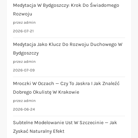
Medytacja W Bydgoszczy: Krok Do Świadomego
e
Rozwoju
w
przez admin
2026-07-21
p
Medytacja Jako Klucz Do Rozwoju Duchowego W
i
Bydgoszczy
przez admin
s
2026-07-09
ó
Mroczki W Oczach — Czy To Jaskra I Jak Znaleźć
Dobrego Okulistę W Krakowie
w
przez admin
2026-06-24
Subtelne Modelowanie Ust W Szczecinie — Jak
Zyskać Naturalny Efekt