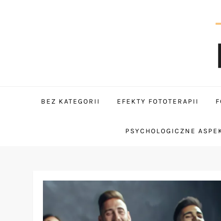
Skip
to
content
tantum
BEZ KATEGORII
EFEKTY FOTOTERAPII
F
PSYCHOLOGICZNE ASPEK