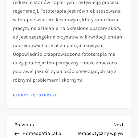
redukcję stanów zapalnych i aktywację procesu
regeneracji. Fototerapia jest również stosowana
w terapii światłem laserowym, który umożliwia
precyzyjne działanie na określone obszary skóry,
co jest szczególnie przydatne w likwidacji zmian
naczyniowych czy blizn potrądzikowych.
Odpowiednio przeprowadzona fototerapia ma
duży potencjał terapeutyczny i może znacząco
poprawić jakość życia osób borykających się z
różnymi problemami skórnymi.
EFEKTY FOTOTERAPII
N
Previous
Next
Previous
Next
Post
Post
Homeopatia jako
Terapeutyczny wpływ