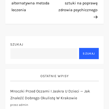
a
alternatywna metoda
sztuki na poprawę
leczenia
zdrowia psychicznego
w
i
g
SZUKAJ
a
SZUKAJ
c
j
OSTATNIE WPISY
a
Mroczki Przed Oczami I Jaskra U Dzieci — Jak
w
Znaleźć Dobrego Okulistę W Krakowie
p
przez admin