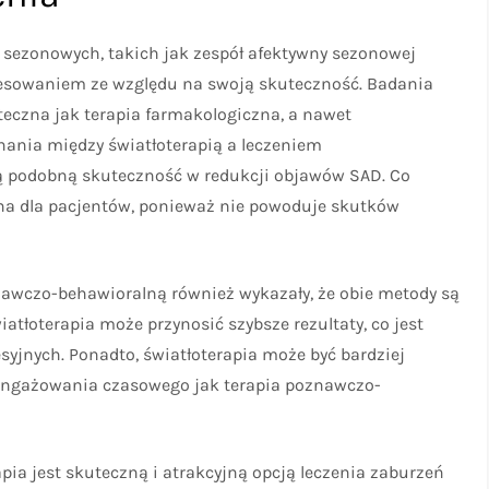
 sezonowych, takich jak zespół afektywny sezonowej
eresowaniem ze względu na swoją skuteczność. Badania
teczna jak terapia farmakologiczna, a nawet
nania między światłoterapią a leczeniem
ą podobną skuteczność w redukcji objawów SAD. Co
yjna dla pacjentów, ponieważ nie powoduje skutków
nawczo-behawioralną również wykazały, że obie metody są
atłoterapia może przynosić szybsze rezultaty, co jest
yjnych. Ponadto, światłoterapia może być bardziej
angażowania czasowego jak terapia poznawczo-
pia jest skuteczną i atrakcyjną opcją leczenia zaburzeń