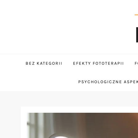
Skip
to
content
tantum
BEZ KATEGORII
EFEKTY FOTOTERAPII
F
PSYCHOLOGICZNE ASPEK