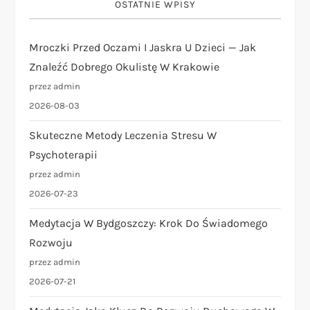
OSTATNIE WPISY
a
Mroczki Przed Oczami I Jaskra U Dzieci — Jak
w
Znaleźć Dobrego Okulistę W Krakowie
p
przez admin
2026-08-03
i
Skuteczne Metody Leczenia Stresu W
s
Psychoterapii
przez admin
u
2026-07-23
Medytacja W Bydgoszczy: Krok Do Świadomego
Rozwoju
przez admin
2026-07-21