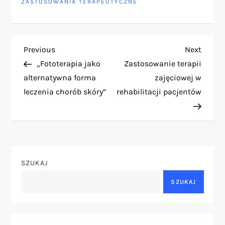
ZASTOSOWANIA TERAPEUTYCZNE
N
Previous
Next
Previous
Next
Post
Post
„Fototerapia jako
Zastosowanie terapii
a
alternatywna forma
zajęciowej w
leczenia chorób skóry”
rehabilitacji pacjentów
w
i
g
SZUKAJ
a
SZUKAJ
c
j