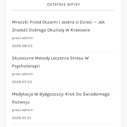
j
OSTATNIE WPISY
a
Mroczki Przed Oczami I Jaskra U Dzieci — Jak
Znaleźć Dobrego Okulistę W Krakowie
w
przez admin
p
2026-08-03
i
Skuteczne Metody Leczenia Stresu W
Psychoterapii
s
przez admin
2026-07-23
u
Medytacja W Bydgoszczy: Krok Do Świadomego
Rozwoju
przez admin
2026-07-21