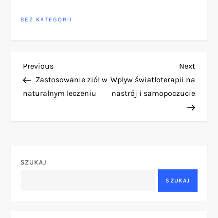
BEZ KATEGORII
N
Previous
Next
Previous
Next
Post
Post
Zastosowanie ziół w
Wpływ światłoterapii na
a
naturalnym leczeniu
nastrój i samopoczucie
w
i
g
SZUKAJ
a
SZUKAJ
c