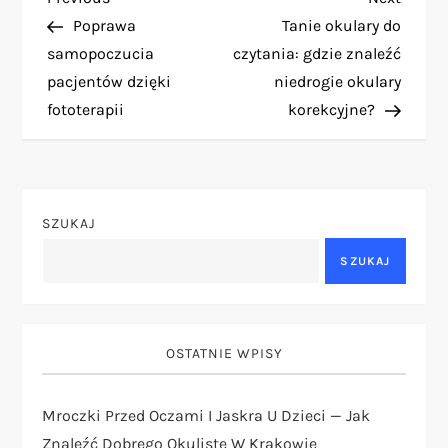
N
Post
Post
Poprawa
Tanie okulary do
a
samopoczucia
czytania: gdzie znaleźć
pacjentów dzięki
niedrogie okulary
w
fototerapii
korekcyjne?
i
g
SZUKAJ
a
SZUKAJ
c
j
OSTATNIE WPISY
a
Mroczki Przed Oczami I Jaskra U Dzieci — Jak
w
Znaleźć Dobrego Okulistę W Krakowie