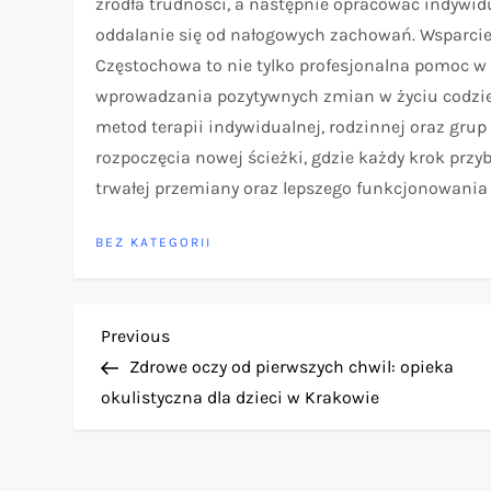
źródła trudności, a następnie opracować indywid
oddalanie się od nałogowych zachowań. Wsparci
Częstochowa to nie tylko profesjonalna pomoc w
wprowadzania pozytywnych zmian w życiu codzie
metod terapii indywidualnej, rodzinnej oraz gr
rozpoczęcia nowej ścieżki, gdzie każdy krok przyb
trwałej przemiany oraz lepszego funkcjonowania 
BEZ KATEGORII
N
Previous
Previous
Post
Zdrowe oczy od pierwszych chwil: opieka
a
okulistyczna dla dzieci w Krakowie
w