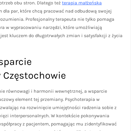
otrzeb obu stron. Dlatego też
terapia małżeńska
dla par, które chcą pracować nad odbudową swojej
ozumienia. Profesjonalny terapeuta nie tylko pomaga
era w wypracowaniu narzędzi, które umożliwiają
est kluczem do długotrwałych zmian i satysfakcji z życia
sparcie
w Częstochowie
ie równowagi i harmonii wewnętrznej, a wsparcie
czowy element tej przemiany. Psychoterapia w
ozwalając na rozwinięcie umiejętności radzenia sobie z
ięzi interpersonalnych. W kontekście pokonywania
 współpracy z pacjentem, pomagając mu zidentyfikować