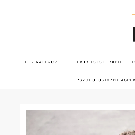
Skip
to
content
tantum
BEZ KATEGORII
EFEKTY FOTOTERAPII
F
PSYCHOLOGICZNE ASPEK