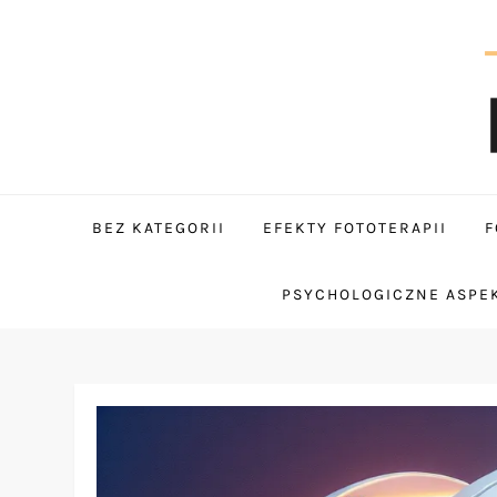
Skip
to
content
tantum
BEZ KATEGORII
EFEKTY FOTOTERAPII
F
PSYCHOLOGICZNE ASPEK