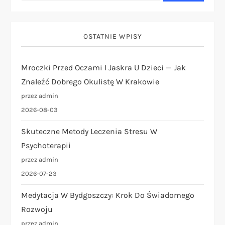
c
j
OSTATNIE WPISY
a
Mroczki Przed Oczami I Jaskra U Dzieci — Jak
w
Znaleźć Dobrego Okulistę W Krakowie
p
przez admin
2026-08-03
i
Skuteczne Metody Leczenia Stresu W
s
Psychoterapii
przez admin
u
2026-07-23
Medytacja W Bydgoszczy: Krok Do Świadomego
Rozwoju
przez admin