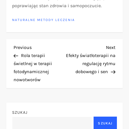
poprawiając stan zdrowia i samopoczucie.
NATURALNE METODY LECZENIA
N
Previous
Next
Previous
Next
Post
Post
Rola terapii
Efekty światłoterapii na
a
świetlnej w terapii
regulację rytmu
fotodynamicznej
dobowego i sen
w
nowotworów
i
g
SZUKAJ
a
SZUKAJ