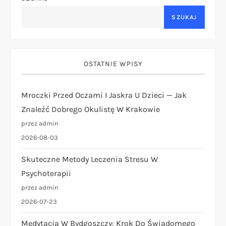
c
SZUKAJ
j
a
OSTATNIE WPISY
w
p
Mroczki Przed Oczami I Jaskra U Dzieci — Jak
Znaleźć Dobrego Okulistę W Krakowie
i
przez admin
2026-08-03
s
Skuteczne Metody Leczenia Stresu W
u
Psychoterapii
przez admin
2026-07-23
Medytacja W Bydgoszczy: Krok Do Świadomego