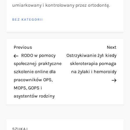
umiarkowany i kontrolowany przez ortodontę.
BEZ KATEGORII
N
Previous
Next
Previous
Next
Post
Post
RODO w pomocy
Ostrzykiwanie żył: kiedy
a
społecznej: praktyczne
skleroterapia pomaga
szkolenie online dla
na żylaki i hemoroidy
w
pracowników OPS,
i
MOPS, GOPS i
asystentów rodziny
g
a
SZUKAJ