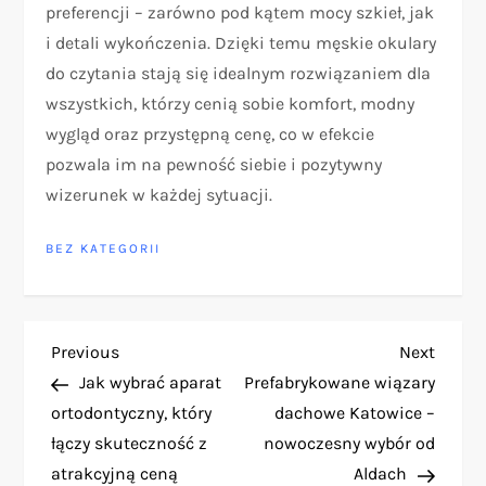
preferencji – zarówno pod kątem mocy szkieł, jak
i detali wykończenia. Dzięki temu męskie okulary
do czytania stają się idealnym rozwiązaniem dla
wszystkich, którzy cenią sobie komfort, modny
wygląd oraz przystępną cenę, co w efekcie
pozwala im na pewność siebie i pozytywny
wizerunek w każdej sytuacji.
BEZ KATEGORII
N
Previous
Next
Previous
Next
Post
Post
Jak wybrać aparat
Prefabrykowane wiązary
a
ortodontyczny, który
dachowe Katowice –
łączy skuteczność z
nowoczesny wybór od
w
atrakcyjną ceną
Aldach