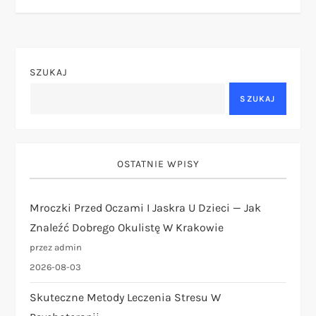
i
g
SZUKAJ
a
SZUKAJ
c
j
OSTATNIE WPISY
a
Mroczki Przed Oczami I Jaskra U Dzieci — Jak
w
Znaleźć Dobrego Okulistę W Krakowie
p
przez admin
2026-08-03
i
Skuteczne Metody Leczenia Stresu W