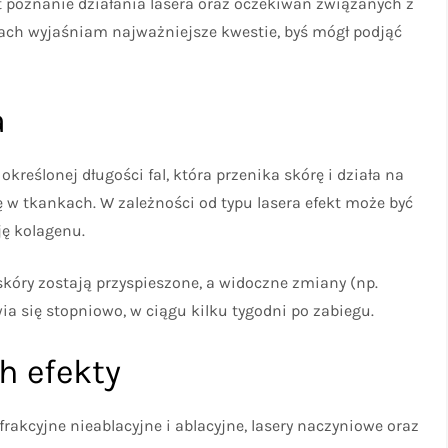
st poznanie działania lasera oraz oczekiwań związanych z
jach wyjaśniam najważniejsze kwestie, byś mógł podjąć
a
reślonej długości fal, która przenika skórę i działa na
 w tkankach. W zależności od typu lasera efekt może być
ję kolagenu.
skóry zostają przyspieszone, a widoczne zmiany (np.
ia się stopniowo, w ciągu kilku tygodni po zabiegu.
ch efekty
rakcyjne nieablacyjne i ablacyjne, lasery naczyniowe oraz