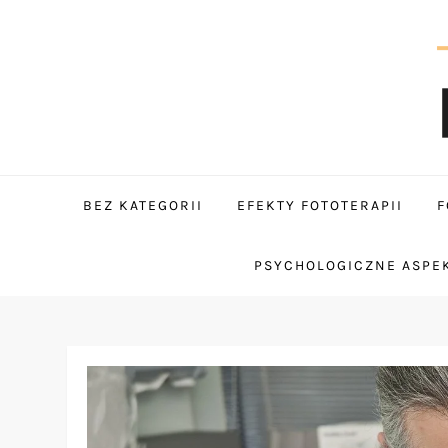
Skip
to
content
tantum
BEZ KATEGORII
EFEKTY FOTOTERAPII
F
PSYCHOLOGICZNE ASPEK