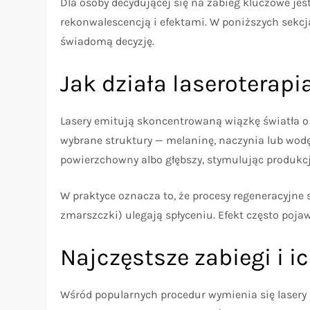
Dla osoby decydującej się na zabieg kluczowe je
rekonwalescencją i efektami. W poniższych sekc
świadomą decyzję.
Jak działa laseroterapi
Lasery emitują skoncentrowaną wiązkę światła o ok
wybrane struktury — melaninę, naczynia lub wodę
powierzchowny albo głębszy, stymulując produkc
W praktyce oznacza to, że procesy regeneracyjne 
zmarszczki) ulegają spłyceniu. Efekt często pojaw
Najczęstsze zabiegi i i
Wśród popularnych procedur wymienia się lasery f