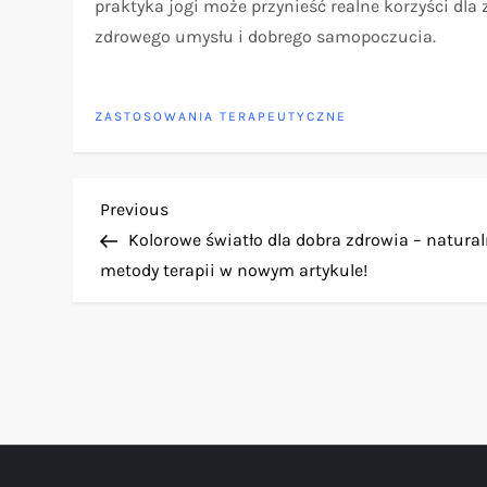
praktyka jogi może przynieść realne korzyści d
zdrowego umysłu i dobrego samopoczucia.
ZASTOSOWANIA TERAPEUTYCZNE
N
Previous
Previous
Post
Kolorowe światło dla dobra zdrowia – natura
a
metody terapii w nowym artykule!
w
i
g
a