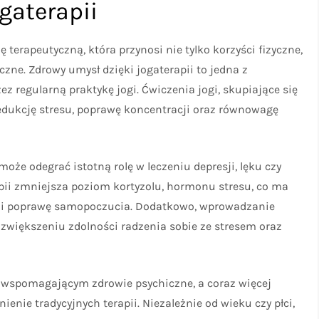
gaterapii
erapeutyczną, która przynosi nie tylko korzyści fizyczne,
zne. Zdrowy umysł dzięki jogaterapii to jedna z
z regularną praktykę jogi. Ćwiczenia jogi, skupiające się
edukcję stresu, poprawę koncentracji oraz równowagę
oże odegrać istotną rolę w leczeniu depresji, lęku czy
pii zmniejsza poziom kortyzolu, hormonu stresu, co ma
i i poprawę samopoczucia. Dodatkowo, wprowadzanie
większeniu zdolności radzenia sobie ze stresem oraz
m wspomagającym zdrowie psychiczne, a coraz więcej
enie tradycyjnych terapii. Niezależnie od wieku czy płci,