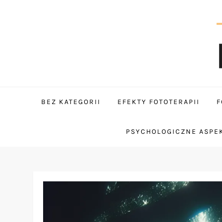
Skip
to
content
tantum
BEZ KATEGORII
EFEKTY FOTOTERAPII
F
PSYCHOLOGICZNE ASPEK