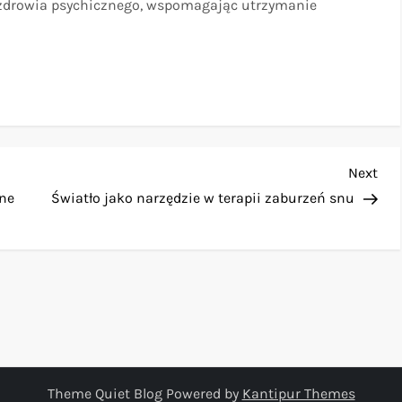
la zdrowia psychicznego, wspomagając utrzymanie
Nex
Next
Pos
lne
Światło jako narzędzie w terapii zaburzeń snu
Theme Quiet Blog Powered by
Kantipur Themes