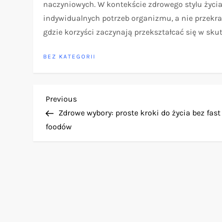
naczyniowych. W kontekście zdrowego stylu życi
indywidualnych potrzeb organizmu, a nie przekra
gdzie korzyści zaczynają przekształcać się w sku
BEZ KATEGORII
N
Previous
Previous
Post
Zdrowe wybory: proste kroki do życia bez fast
a
foodów
w
i
g
a