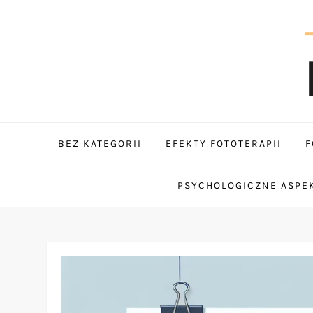
Skip
to
content
tantum
BEZ KATEGORII
EFEKTY FOTOTERAPII
F
PSYCHOLOGICZNE ASPEK