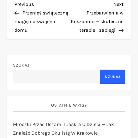
N
Previous
Next
Previous
Next
Post
Post
Przenieś świąteczną
Przebarwienia w
a
magię do swojego
Koszalinie — skuteczne
domu
terapie i zabiegi
w
i
g
SZUKAJ
a
SZUKAJ
c
j
OSTATNIE WPISY
a
Mroczki Przed Oczami I Jaskra U Dzieci — Jak
Znaleźć Dobrego Okulistę W Krakowie
w