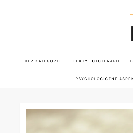
Skip
to
content
tantum
BEZ KATEGORII
EFEKTY FOTOTERAPII
F
PSYCHOLOGICZNE ASPEK