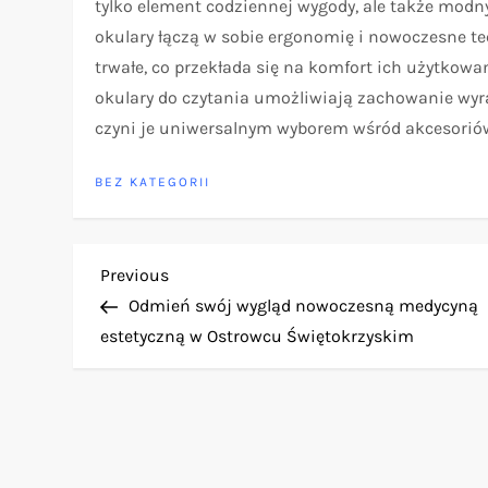
tylko element codziennej wygody, ale także modny
okulary łączą w sobie ergonomię i nowoczesne tec
trwałe, co przekłada się na komfort ich użytkowa
okulary do czytania umożliwiają zachowanie wyra
czyni je uniwersalnym wyborem wśród akcesorió
BEZ KATEGORII
N
Previous
Previous
Post
Odmień swój wygląd nowoczesną medycyną
a
estetyczną w Ostrowcu Świętokrzyskim
w
i