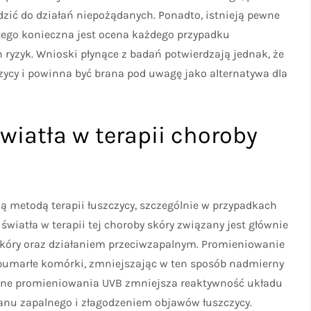
ić do działań niepożądanych. Ponadto, istnieją pewne
atego konieczna jest ocena każdego przypadku
 ryzyk. Wnioski płynące z badań potwierdzają jednak, że
czycy i powinna być brana pod uwagę jako alternatywa dla
iatła w terapii choroby
zną metodą terapii łuszczycy, szczególnie w przypadkach
wiatła w terapii tej choroby skóry związany jest głównie
óry oraz działaniem przeciwzapalnym. Promieniowanie
bumarłe komórki, zmniejszając w ten sposób nadmierny
jne promieniowania UVB zmniejsza reaktywność układu
anu zapalnego i złagodzeniem objawów łuszczycy.