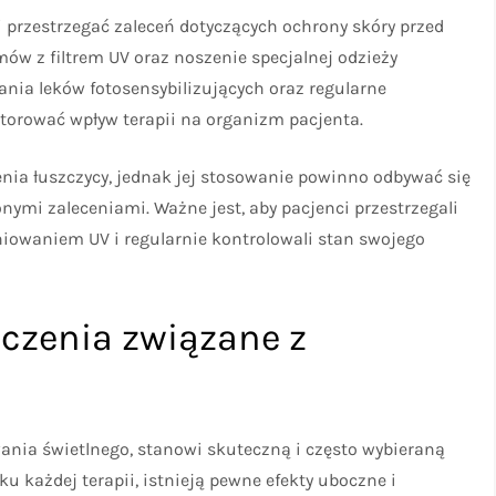
i przestrzegać zaleceń dotyczących ochrony skóry przed
w z filtrem UV oraz noszenie specjalnej odzieży
ania leków fotosensybilizujących oraz regularne
torować wpływ terapii na organizm pacjenta.
enia łuszczycy, jednak jej stosowanie powinno odbywać się
onymi zaleceniami. Ważne jest, aby pacjenci przestrzegali
niowaniem UV i regularnie kontrolowali stan swojego
iczenia związane z
wania świetlnego, stanowi skuteczną i często wybieraną
ku każdej terapii, istnieją pewne efekty uboczne i