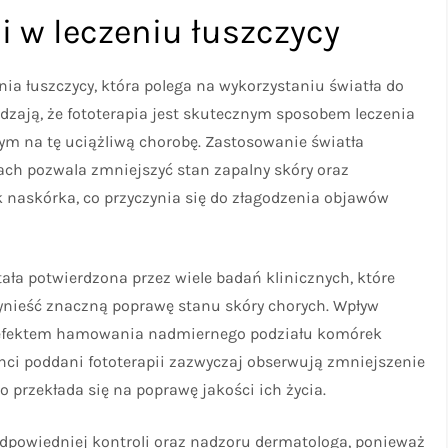
i w leczeniu łuszczycy
nia łuszczycy, która polega na wykorzystaniu światła do
dzają, że fototerapia jest skutecznym sposobem leczenia
ym na tę uciążliwą chorobę. Zastosowanie światła
ch pozwala zmniejszyć stan zapalny skóry oraz
askórka, co przyczynia się do złagodzenia objawów
tała potwierdzona przez wiele badań klinicznych, które
rzynieść znaczną poprawę stanu skóry chorych. Wpływ
t efektem hamowania nadmiernego podziału komórek
nci poddani fototerapii zazwyczaj obserwują zmniejszenie
o przekłada się na poprawę jakości ich życia.
odpowiedniej kontroli oraz nadzoru dermatologa, ponieważ