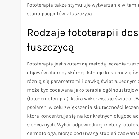
Fototerapia także stymuluje wytwarzanie witamin
stanu pacjentów z łuszczycą.
Rodzaje fototerapii do
łuszczycą
Fototerapia jest skuteczną metodą leczenia łuszc
objawów choroby skórnej. Istnieje kilka rodzajów 
różnią się parametrami i dawką światła. Jednym z 
może być podawana jako terapia ogólnoustrojowa
(fotchemoterapia), która wykorzystuje światło U
psolaren, w celu zwiększenia skuteczności lecze
która koncentruje się na konkretnych długościac
słonecznych. Wybór odpowiedniej metody fototera
dermatologa, biorąc pod uwagę stopień zaawans