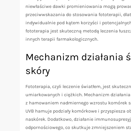
niewłaściwe dawki promieniowania mogą prowadz
przeciwwskazania do stosowania fototerapii, dl
indywidualnie pod kątem korzyści i potencjalnych
fototerapia jest skuteczną metodą leczenia łusz
innych terapii farmakologicznych.
Mechanizm działania św
skóry
Fototerapia, czyli leczenie światłem, jest skutec
umiarkowanych i ciężkich. Mechanizm działania ś
z hamowaniem nadmiernego wzrostu komórek sk
UVB hamuje podziały komórkowe i przyspiesza o
naskórek. Dodatkowo, działanie immunosupresy
odpornościowego, co skutkuje zmniejszeniem st