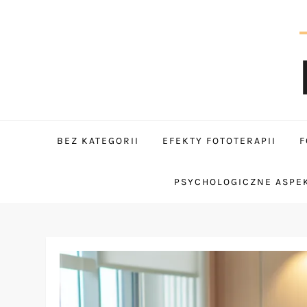
Skip
to
content
tantum
BEZ KATEGORII
EFEKTY FOTOTERAPII
F
PSYCHOLOGICZNE ASPEK