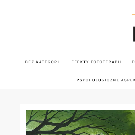
Skip
to
content
tantum
BEZ KATEGORII
EFEKTY FOTOTERAPII
F
PSYCHOLOGICZNE ASPEK