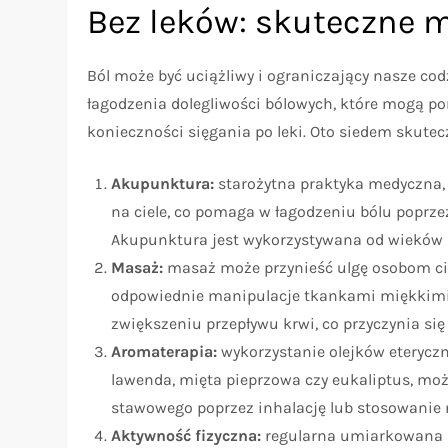
Bez leków: skuteczne 
Ból może być uciążliwy i ograniczający nasze co
łagodzenia dolegliwości bólowych, które mogą p
konieczności sięgania po leki. Oto siedem skut
Akupunktura:
starożytna praktyka medyczna, 
na ciele, co pomaga w łagodzeniu bólu poprz
Akupunktura jest wykorzystywana od wieków 
Masaż:
masaż może przynieść ulgę osobom cie
odpowiednie manipulacje tkankami miękkimi
zwiększeniu przepływu krwi, co przyczynia się
Aromaterapia:
wykorzystanie olejków eteryczn
lawenda, mięta pieprzowa czy eukaliptus, mo
stawowego poprzez inhalację lub stosowanie 
Aktywność fizyczna:
regularna umiarkowana ak