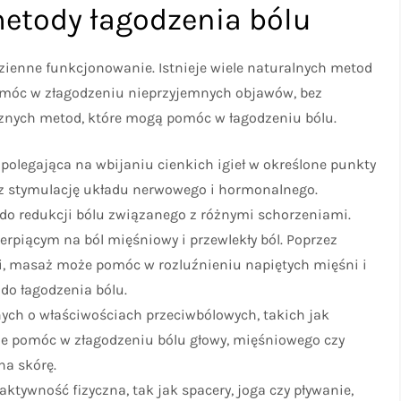
metody łagodzenia bólu
dzienne funkcjonowanie. Istnieje wiele naturalnych metod
omóc w złagodzeniu nieprzyjemnych objawów, bez
ecznych metod, które mogą pomóc w łagodzeniu bólu.
polegająca na wbijaniu cienkich igieł w określone punkty
ez stymulację układu nerwowego i hormonalnego.
do redukcji bólu związanego z różnymi schorzeniami.
rpiącym na ból mięśniowy i przewlekły ból. Poprzez
, masaż może pomóc w rozluźnieniu napiętych mięśni i
 do łagodzenia bólu.
ych o właściwościach przeciwbólowych, takich jak
że pomóc w złagodzeniu bólu głowy, mięśniowego czy
na skórę.
tywność fizyczna, tak jak spacery, joga czy pływanie,