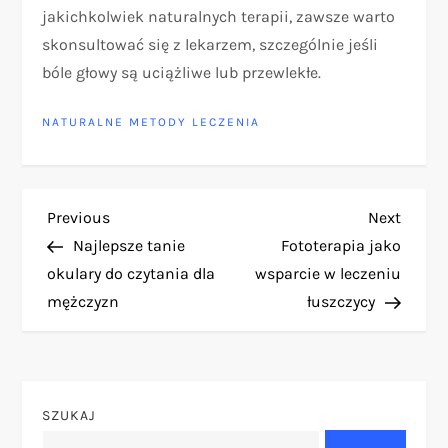
jakichkolwiek naturalnych terapii, zawsze warto
skonsultować się z lekarzem, szczególnie jeśli
bóle głowy są uciążliwe lub przewlekłe.
NATURALNE METODY LECZENIA
N
Previous
Next
Previous
Next
Post
Post
Najlepsze tanie
Fototerapia jako
a
okulary do czytania dla
wsparcie w leczeniu
mężczyzn
łuszczycy
w
i
g
SZUKAJ