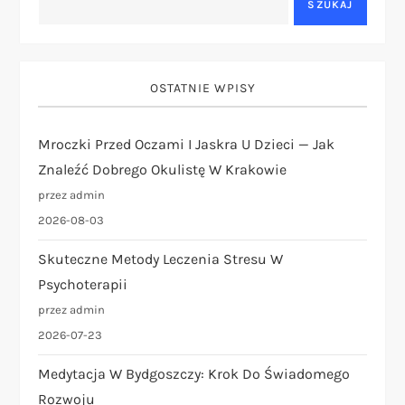
a
SZUKAJ
c
j
OSTATNIE WPISY
a
Mroczki Przed Oczami I Jaskra U Dzieci — Jak
Znaleźć Dobrego Okulistę W Krakowie
w
przez admin
p
2026-08-03
i
Skuteczne Metody Leczenia Stresu W
Psychoterapii
s
przez admin
2026-07-23
u
Medytacja W Bydgoszczy: Krok Do Świadomego
Rozwoju